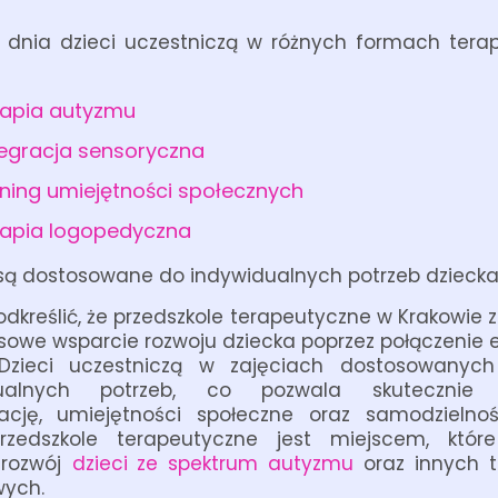
dnia dzieci uczestniczą w różnych formach terapi
rapia autyzmu
tegracja sensoryczna
ening umiejętności społecznych
rapia logopedyczna
są dostosowane do indywidualnych potrzeb dziecka
dkreślić, że przedszkole terapeutyczne w Krakowie
owe wsparcie rozwoju dziecka poprzez połączenie e
. Dzieci uczestniczą w zajęciach dostosowanyc
dualnych potrzeb, co pozwala skutecznie r
ację, umiejętności społeczne oraz samodzielność
zedszkole terapeutyczne jest miejscem, które
 rozwój
dzieci ze spektrum autyzmu
oraz innych t
wych.