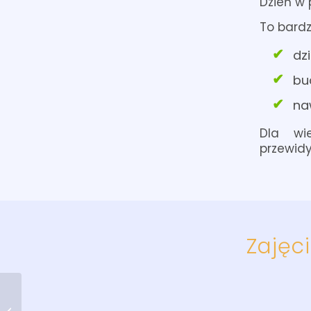
Dzień w 
To bard
dz
bu
na
Dla wi
przewid
Zajęc
Dlaczego dziecko