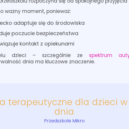
przedszkolu rozpoczyna się od spokojnego przyjęcia d
zo ważny moment, ponieważ:
iecko adaptuje się do środowiska
duje poczucie bezpieczeństwa
wiązuje kontakt z opiekunami
elu dzieci – szczególnie ze
spektrum aut
ywalność dnia ma kluczowe znaczenie.
ia terapeutyczne dla dzieci w
dnia
Przedszkole Mikro