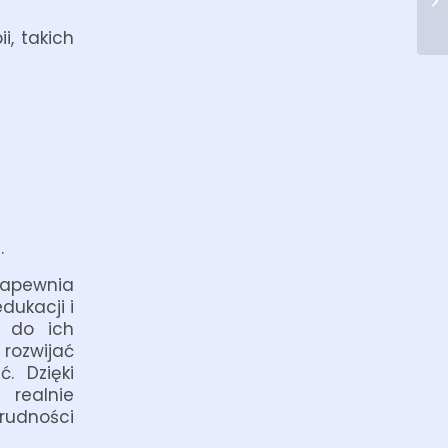
i, takich
.
 zapewnia
dukacji i
h do ich
ozwijać
. Dzięki
 realnie
rudności