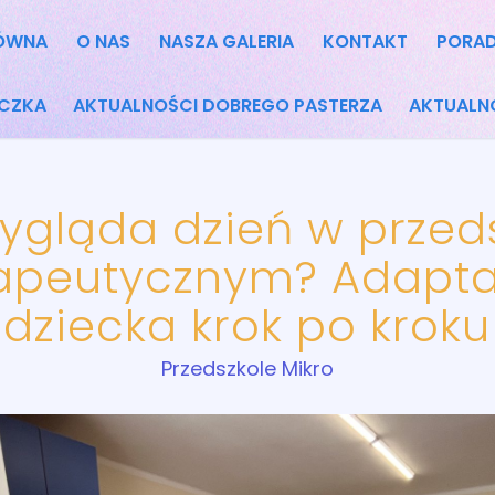
ÓWNA
O NAS
NASZA GALERIA
KONTAKT
PORAD
ICZKA
AKTUALNOŚCI DOBREGO PASTERZA
AKTUALN
ygląda dzień w przed
apeutycznym? Adapt
dziecka krok po kroku
Przedszkole Mikro