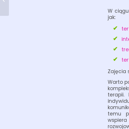
nie mówi
W ciągu 
jak:
te
in
tr
te
Zajęcia 
Warto po
kompleks
terapii
indywi
komunik
temu pr
wspiera
rozwojo