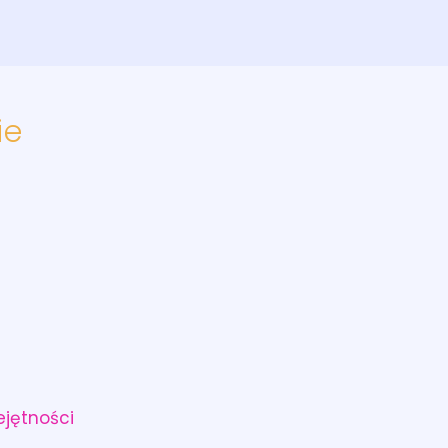
ie
jętności