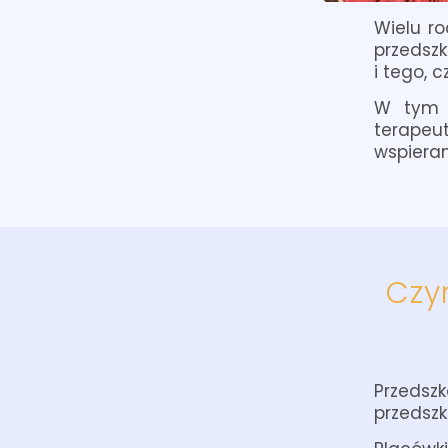
Wielu r
przedsz
i tego, 
W tym a
terapeut
wspieram
Czy
Przedsz
przedszk