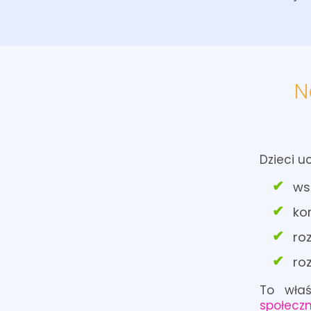
N
Dzieci uc
ws
ko
ro
ro
To wła
społecz