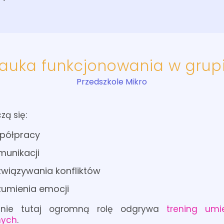
auka funkcjonowania w grup
Przedszkole Mikro
zą się:
półpracy
munikacji
związywania konfliktów
zumienia emocji
śnie tutaj ogromną rolę odgrywa
trening umie
nych
.