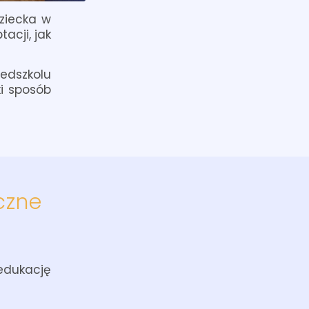
ziecka w
cji, jak
edszkolu
ki sposób
czne
edukację