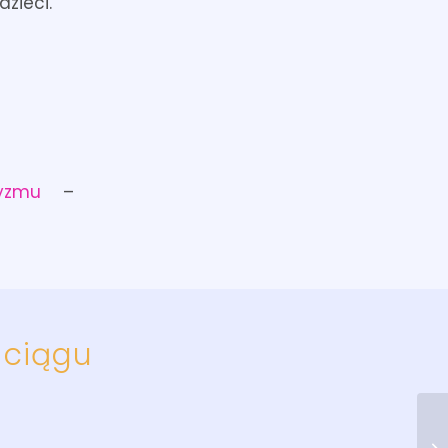
zieci.
yzmu
–
 ciągu