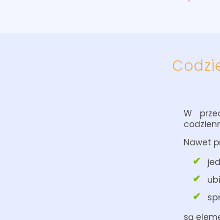
Codzie
W prze
codzienn
Nawet pr
je
ubi
sp
są eleme