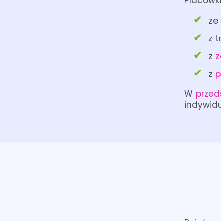
Placówki
ze
z 
z
z
z
p
W
przed
indywidu