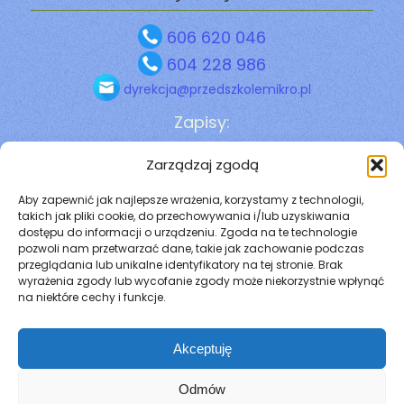
606 620 046
604 228 986
dyrekcja@przedszkolemikro.pl
Zapisy:
rekrutacja@przedszkolemikro.pl
Zarządzaj zgodą
Biuro:
Aby zapewnić jak najlepsze wrażenia, korzystamy z technologii,
takich jak pliki cookie, do przechowywania i/lub uzyskiwania
biuro@przedszkolemikro.pl
dostępu do informacji o urządzeniu. Zgoda na te technologie
pozwoli nam przetwarzać dane, takie jak zachowanie podczas
przeglądania lub unikalne identyfikatory na tej stronie. Brak
wyrażenia zgody lub wycofanie zgody może niekorzystnie wpłynąć
na niektóre cechy i funkcje.
Akceptuję
Odmów