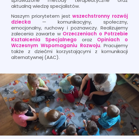
sprawdzone metody terapeutyczne oraz
aktualną wiedzę specjalistów.
Naszym priorytetem jest
wszechstronny rozwój
dziecka
— komunikacyjny, społeczny,
emocjonalny, ruchowy i poznawczy. Realizujemy
zalecenia zawarte w
Orzeczeniach o Potrzebie
Kształcenia Specjalnego
oraz
Opiniach o
Wczesnym Wspomaganiu Rozwoju
. Pracujemy
także z dziećmi korzystającymi z komunikacji
alternatywnej (AAC).