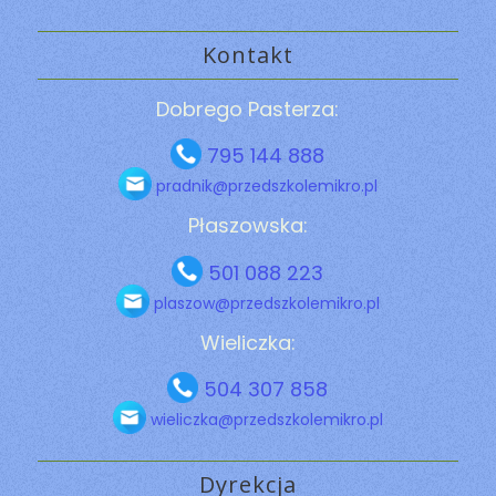
Kontakt
Dobrego Pasterza:
795 144 888
pradnik@przedszkolemikro.pl
Płaszowska:
501 088 223
plaszow@przedszkolemikro.pl
Wieliczka:
504 307 858
wieliczka@przedszkolemikro.pl
Dyrekcja